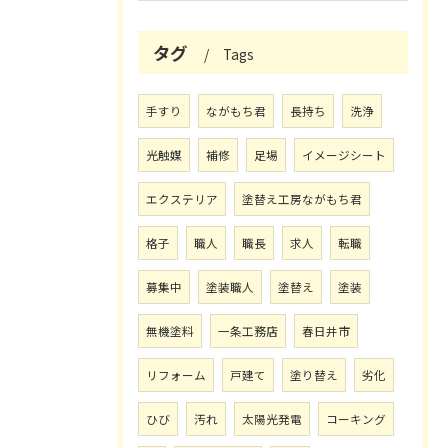
タグ
Tags
手すり
ながもち君
長持ち
洗浄
光触媒
補修
足場
イメージシート
エクステリア
塗替え工房ながもち君
格子
職人
職長
求人
転職
募集中
塗装職人
塗替え
塗装
無機塗料
一条工務店
春日井市
リフォーム
戸建て
塗り替え
劣化
ひび
汚れ
太陽光発電
コーキング