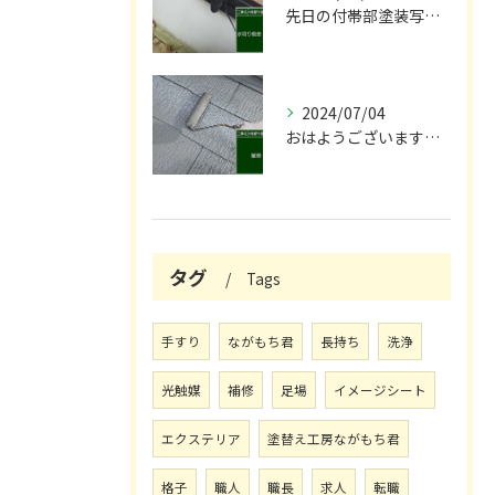
先日の付帯部塗装写真です！😌
2024/07/04
おはようございます🌞！
タグ
Tags
手すり
ながもち君
長持ち
洗浄
光触媒
補修
足場
イメージシート
エクステリア
塗替え工房ながもち君
格子
職人
職長
求人
転職