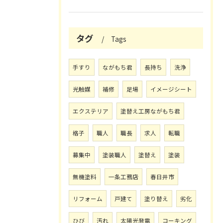
タグ
Tags
手すり
ながもち君
長持ち
洗浄
光触媒
補修
足場
イメージシート
エクステリア
塗替え工房ながもち君
格子
職人
職長
求人
転職
募集中
塗装職人
塗替え
塗装
無機塗料
一条工務店
春日井市
リフォーム
戸建て
塗り替え
劣化
ひび
汚れ
太陽光発電
コーキング