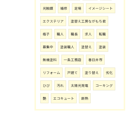
光触媒
補修
足場
イメージシート
エクステリア
塗替え工房ながもち君
格子
職人
職長
求人
転職
募集中
塗装職人
塗替え
塗装
無機塗料
一条工務店
春日井市
リフォーム
戸建て
塗り替え
劣化
ひび
汚れ
太陽光発電
コーキング
艶
エコキュート
断熱