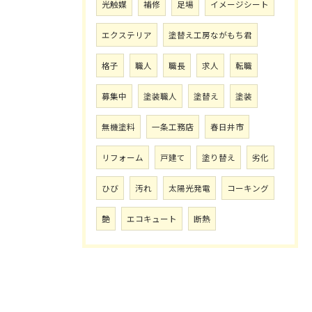
光触媒
補修
足場
イメージシート
エクステリア
塗替え工房ながもち君
格子
職人
職長
求人
転職
募集中
塗装職人
塗替え
塗装
無機塗料
一条工務店
春日井市
リフォーム
戸建て
塗り替え
劣化
ひび
汚れ
太陽光発電
コーキング
艶
エコキュート
断熱