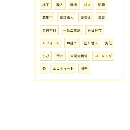
格子
職人
職長
求人
転職
募集中
塗装職人
塗替え
塗装
無機塗料
一条工務店
春日井市
リフォーム
戸建て
塗り替え
劣化
ひび
汚れ
太陽光発電
コーキング
艶
エコキュート
断熱