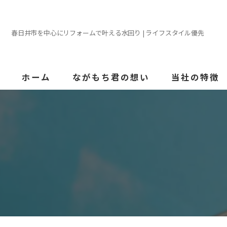
春日井市を中心にリフォームで叶える水回り | ライフスタイル優先
ホーム
ながもち君の想い
当社の特徴
外壁塗装
屋根
内装
防水
水回り