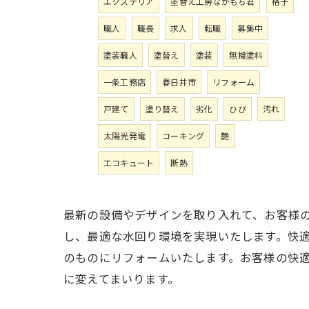
エクステリア
塗替え工房ながもち君
格子
職人
職長
求人
転職
募集中
塗装職人
塗替え
塗装
無機塗料
一条工務店
春日井市
リフォーム
戸建て
塗り替え
劣化
ひび
汚れ
太陽光発電
コーキング
艶
エコキュート
断熱
最新の設備やデザインを取り入れて、お客様
し、最適な水回り環境を実現いたします。快
のものにリフォームいたします。お客様の快
に変えてまいります。