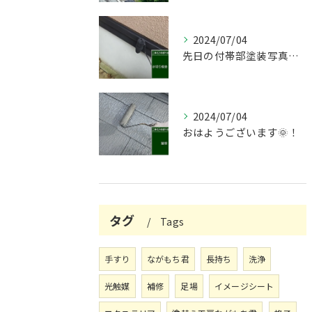
2024/07/04
先日の付帯部塗装写真です！😌
2024/07/04
おはようございます🌞！
タグ
Tags
手すり
ながもち君
長持ち
洗浄
光触媒
補修
足場
イメージシート