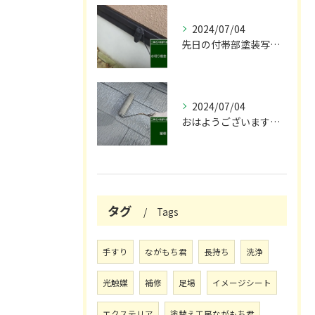
2024/07/04
先日の付帯部塗装写真です！😌
2024/07/04
おはようございます🌞！
タグ
Tags
手すり
ながもち君
長持ち
洗浄
光触媒
補修
足場
イメージシート
エクステリア
塗替え工房ながもち君